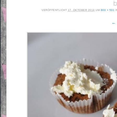
b
VERÖFFENTLICHT
17. OKTOBER 2014
UM
800 × 531
I
← 