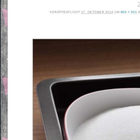
VERÖFFENTLICHT
17. OKTOBER 2014
UM
800 × 531
I