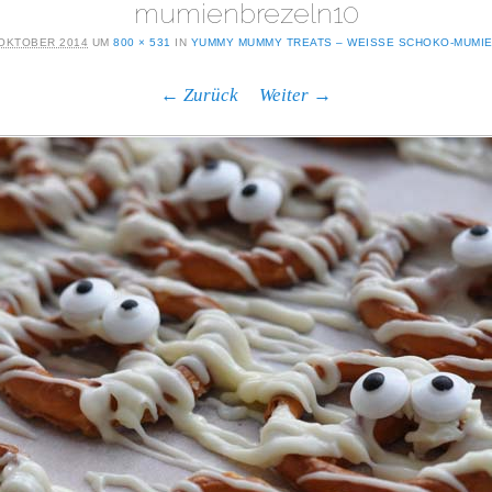
mumienbrezeln10
 OKTOBER 2014
UM
800 × 531
IN
YUMMY MUMMY TREATS – WEISSE SCHOKO-MUMIE
← Zurück
Weiter →