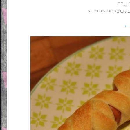
mum
VERÖFFENTLICHT
23. OK
← 