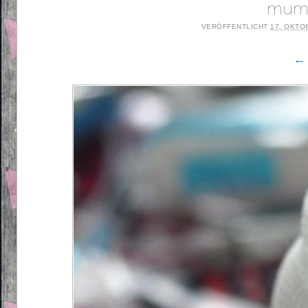
mumi
VERÖFFENTLICHT
17. OKTO
← 