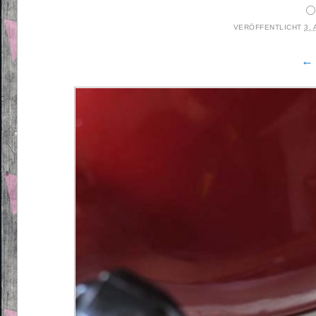
o
VERÖFFENTLICHT
3.
← 