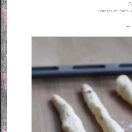
o
VERÖFFENTLICHT
3.
← 