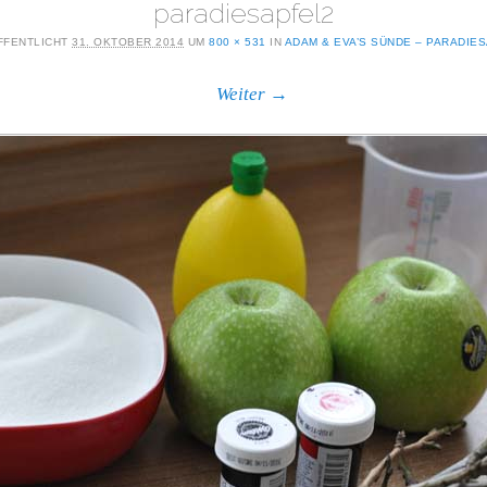
paradiesapfel2
FFENTLICHT
31. OKTOBER 2014
UM
800 × 531
IN
ADAM & EVA’S SÜNDE – PARADIE
Weiter →