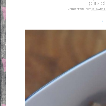
pfirsi
VERÖFFENTLICHT
19. MÄRZ 
← 