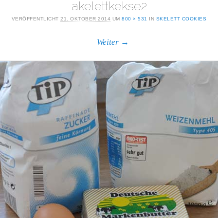
akelettkekse2
VERÖFFENTLICHT
21. OKTOBER 2014
UM
800 × 531
IN
SKELETT COOKIES
Weiter →