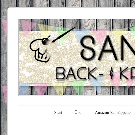
Sandra's
Backfabrik
Hauptmenü
Zum Inhalt springen
Start
Über
Amazon Schnäppchen