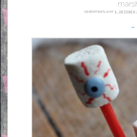
mars
VERÖFFENTLICHT
6. OKTOBER 
← 