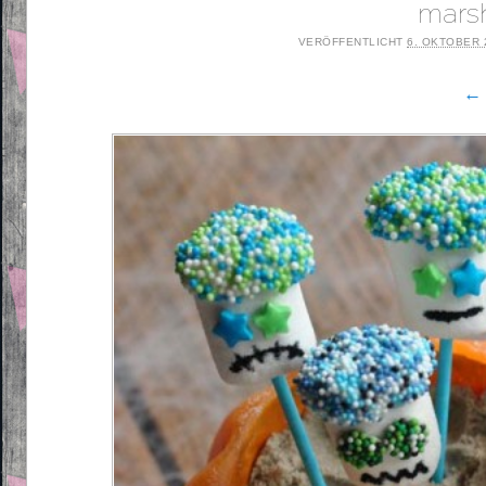
mars
VERÖFFENTLICHT
6. OKTOBER 
← 