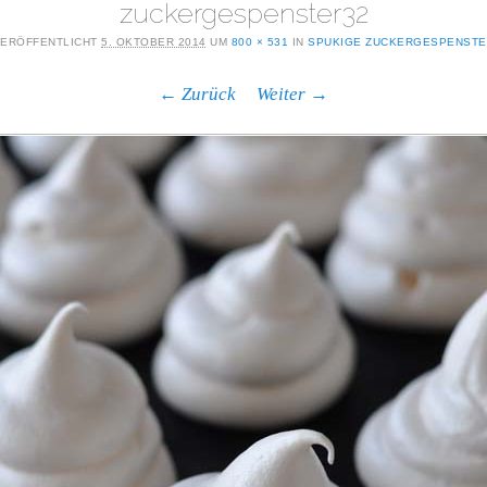
zuckergespenster32
ERÖFFENTLICHT
5. OKTOBER 2014
UM
800 × 531
IN
SPUKIGE ZUCKERGESPENST
← Zurück
Weiter →