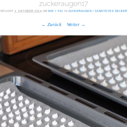
zuckeraugen17
ENTLICHT
1. OKTOBER 2014
UM
800 × 531
IN
ZUCKERAUGEN / CANDYEYES SELBE
← Zurück
Weiter →