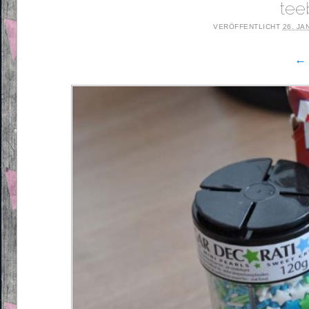
tee
VERÖFFENTLICHT
26. JA
← 