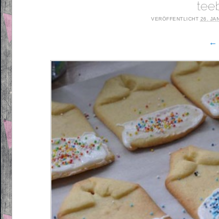
tee
VERÖFFENTLICHT
26. JA
← 