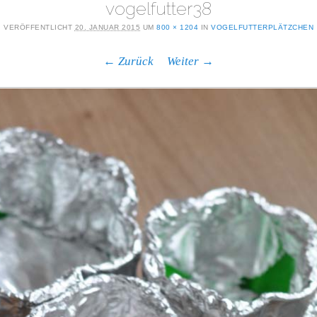
vogelfutter38
VERÖFFENTLICHT
20. JANUAR 2015
UM
800 × 1204
IN
VOGELFUTTERPLÄTZCHEN
← Zurück
Weiter →