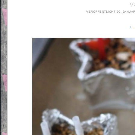
v
VERÖFFENTLICHT
20. JANUA
← 