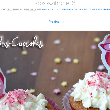
kokoszitrone16
LICHT
23. SEPTEMBER 2014
UM
800 × 531
IN
ZITRONE-KOKOS-CUPCAKES MIT RAF
Weiter →