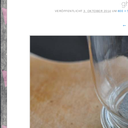
gh
VERÖFFENTLICHT
3. OKTOBER 2014
UM
800 × 
← 