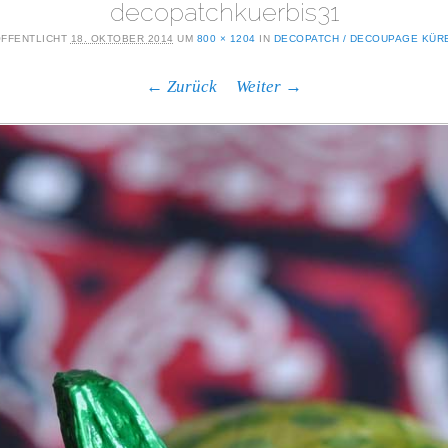
decopatchkuerbis31
FFENTLICHT
18. OKTOBER 2014
UM
800 × 1204
IN
DECOPATCH / DECOUPAGE KÜR
← Zurück
Weiter →