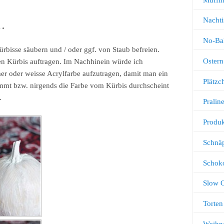
Nachti
…
No-Ba
ürbisse säubern und / oder ggf. von Staub befreien.
Ostern
n Kürbis auftragen. Im Nachhinein würde ich
er oder weisse Acrylfarbe aufzutragen, damit man ein
Plätz
mmt bzw. nirgends die Farbe vom Kürbis durchscheint
.
Pralin
Produk
Schnä
Schok
Slow 
Torten
Weihn