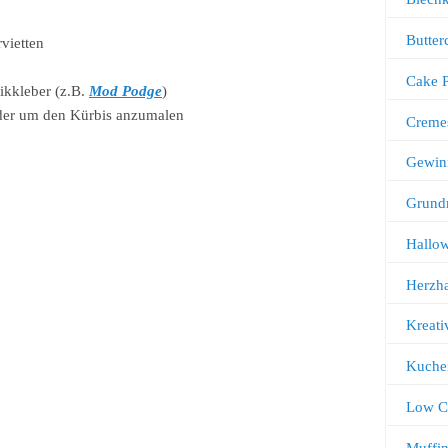
Butter
vietten
Cake 
nikkleber (z.B.
Mod Podge
)
oder um den Kürbis anzumalen
Creme
Gewin
Grund
Hallo
Herzha
Kreati
Kuche
Low C
Muffi