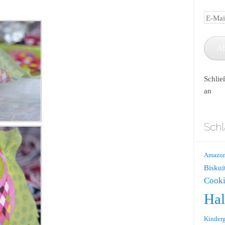
E-
Mail-
Adress
A
Schlie
an
Schl
Amazo
Biskui
Cooki
Ha
Kinderg