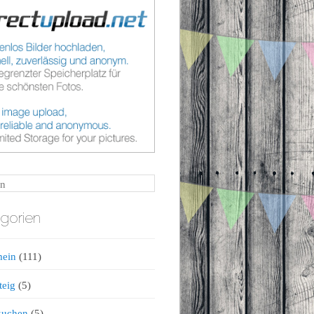
n
gorien
mein
(111)
teig
(5)
kuchen
(5)