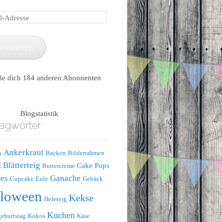
e
bonnieren
ße dich 184 anderen Abonnenten
Blogstatistik
agwörter
Ankerkraut
n
Backen
Bilderrahmen
Blätterteig
t
Cake Pops
Buttercreme
es
Ganache
Cupcake
Eule
Gebäck
lloween
Kekse
Hefeteig
Kuchen
eburtstag
Kokos
Käse