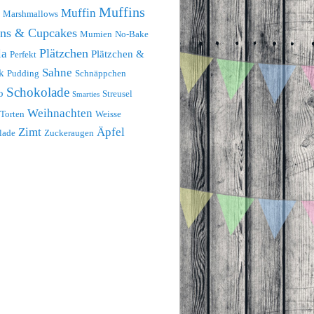
Muffins
Muffin
Marshmallows
ins & Cupcakes
Mumien
No-Bake
Plätzchen
la
Plätzchen &
Perfekt
Sahne
k
Pudding
Schnäppchen
Schokolade
o
Streusel
Smarties
Weihnachten
Torten
Weisse
Zimt
Äpfel
lade
Zuckeraugen