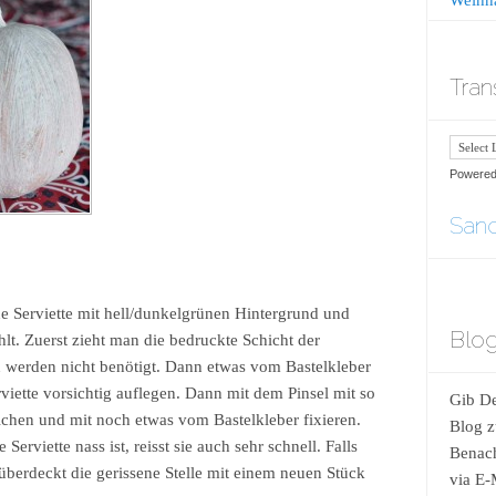
Tran
Powere
Sand
e Serviette mit hell/dunkelgrünen Hintergrund und
Blog
t. Zuerst zieht man die bedruckte Schicht der
n werden nicht benötigt. Dann etwas vom Bastelkleber
erviette vorsichtig auflegen. Dann mit dem Pinsel mit so
Gib De
eichen und mit noch etwas vom Bastelkleber fixieren.
Blog z
Serviette nass ist, reisst sie auch sehr schnell. Falls
Benach
d überdeckt die gerissene Stelle mit einem neuen Stück
via E-