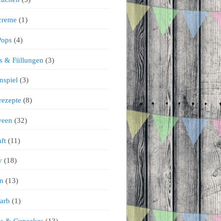
creme
(1)
Pops
(4)
s & Füllungen
(3)
nspiel
(3)
rezepte
(8)
ween
(32)
ft
(11)
v
(18)
n
(13)
arb
(1)
ns & Cupcakes
(13)