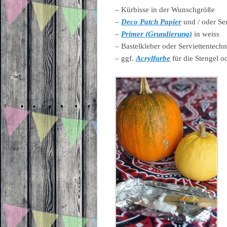
– Kürbisse in der Wunschgröße
–
Deco Patch Papier
und / oder Ser
–
Primer (Grundierung)
in weiss
– Bastelkleber oder Serviettentech
– ggf.
Acrylfarbe
für die Stengel 