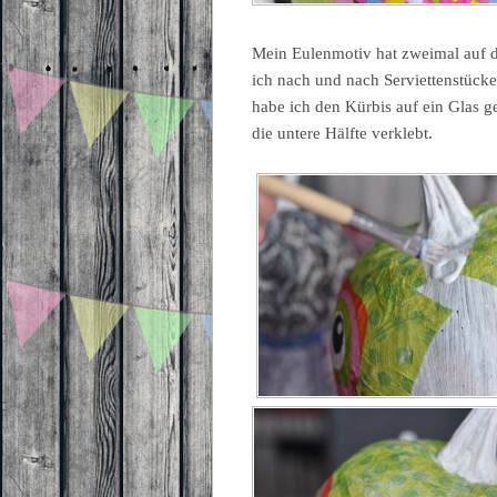
Mein Eulenmotiv hat zweimal auf 
ich nach und nach Serviettenstüc
habe ich den Kürbis auf ein Glas ge
die untere Hälfte verklebt.