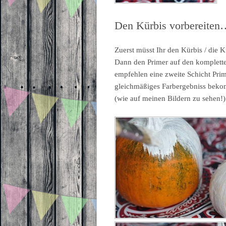
Den Kürbis vorbereiten
Zuerst müsst Ihr den Kürbis / die K
Dann den Primer auf den komplette
empfehlen eine zweite Schicht Prim
gleichmäßiges Farbergebniss beko
(wie auf meinen Bildern zu sehen!)