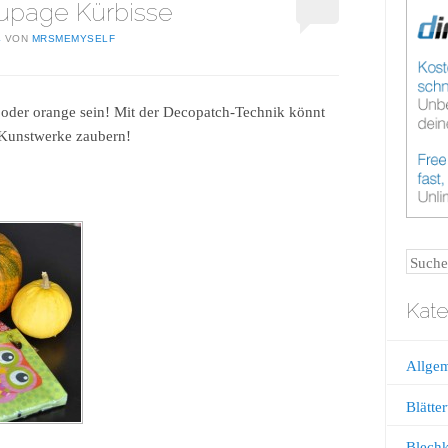
upage Kürbisse
4
VON
MRSMEMYSELF
oder orange sein! Mit der Decopatch-Technik könnt
 Kunstwerke zaubern!
Suche
Kate
Allge
Blätter
Blech