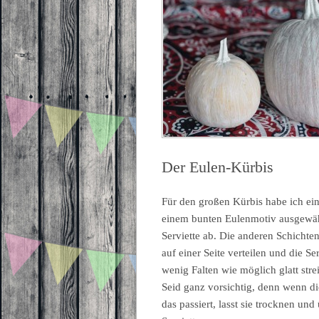
Der Eulen-Kürbis
Für den großen Kürbis habe ich ein
einem bunten Eulenmotiv ausgewähl
Serviette ab. Die anderen Schichte
auf einer Seite verteilen und die S
wenig Falten wie möglich glatt str
Seid ganz vorsichtig, denn wenn die 
das passiert, lasst sie trocknen un