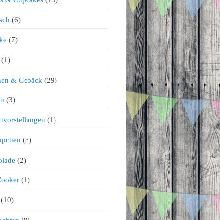
sch
(6)
ke
(7)
(1)
chen & Gebäck
(29)
en
(3)
tvorstellungen
(1)
ppchen
(3)
olade
(2)
Cooker
(1)
(10)
achten
(9)