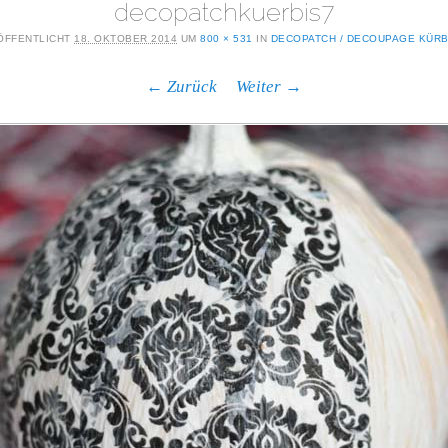
decopatchkuerbis7
ÖFFENTLICHT
18. OKTOBER 2014
UM
800 × 531
IN
DECOPATCH / DECOUPAGE KÜRB
← Zurück
Weiter →