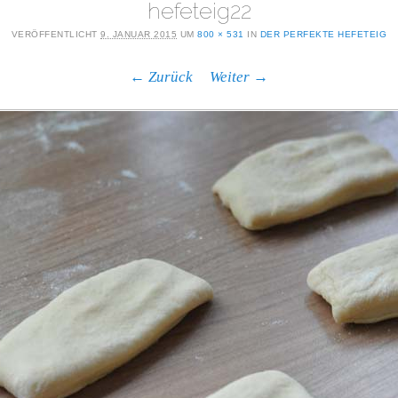
hefeteig22
VERÖFFENTLICHT
9. JANUAR 2015
UM
800 × 531
IN
DER PERFEKTE HEFETEIG
← Zurück
Weiter →