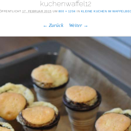
kuchenwaffel12
ÖFFENTLICHT
17. FEBRUAR 2015
UM
800 × 1204
IN
KLEINE KUCHEN IM WAFFELBE
← Zurück
Weiter →