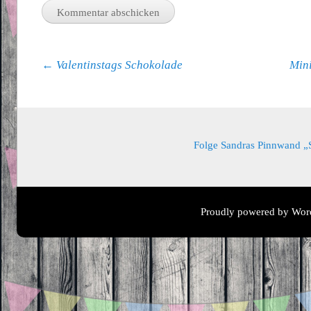
Beitragsnavigation
←
Valentinstags Schokolade
Min
Folge Sandras Pinnwand „Sa
Proudly powered by Wor