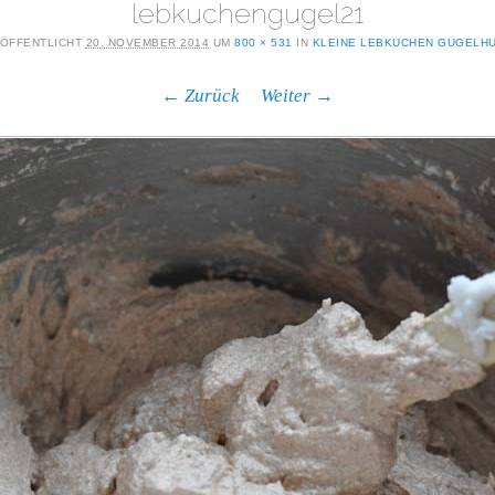
lebkuchengugel21
ÖFFENTLICHT
20. NOVEMBER 2014
UM
800 × 531
IN
KLEINE LEBKUCHEN GUGELH
← Zurück
Weiter →