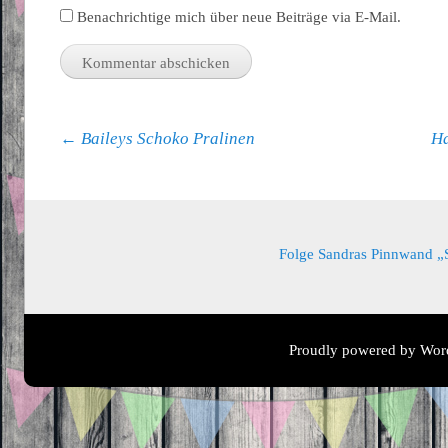
Benachrichtige mich über neue Beiträge via E-Mail.
Beitragsnavigation
←
Baileys Schoko Pralinen
Ha
Folge Sandras Pinnwand „Sa
Proudly powered by Wor