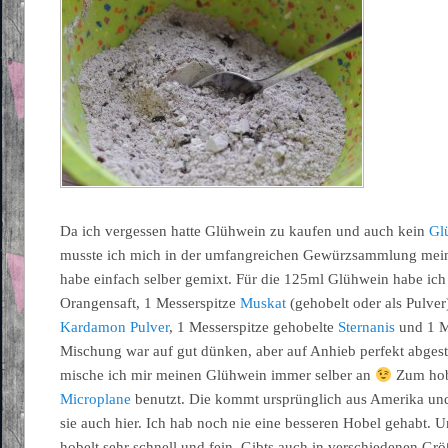
Da ich vergessen hatte Glühwein zu kaufen und auch kein
Gl
musste ich mich in der umfangreichen Gewürzsammlung mei
habe einfach selber gemixt. Für die 125ml Glühwein habe ic
Orangensaft, 1 Messerspitze
Muskat
(gehobelt oder als Pulver
Kardamon Pulver
, 1 Messerspitze gehobelte
Sternanis
und 1 M
Mischung war auf gut dünken, aber auf Anhieb perfekt abgest
mische ich mir meinen Glühwein immer selber an
Zum hobe
Microplane
benutzt. Die kommt ursprünglich aus Amerika u
sie auch hier. Ich hab noch nie eine besseren Hobel gehabt. U
hobelt sehr schnell und fein. Gibts auch in verschiedenen G