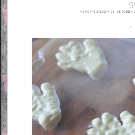
g
VERÖFFENTLICHT
28. OKTOBER 
← 