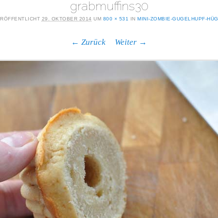
grabmuffins30
RÖFFENTLICHT
29. OKTOBER 2014
UM
800 × 531
IN
MINI-ZOMBIE-GUGELHUPF-HÜ
← Zurück
Weiter →