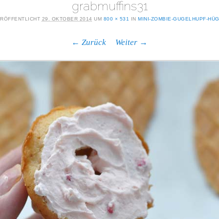
grabmuffins31
RÖFFENTLICHT
29. OKTOBER 2014
UM
800 × 531
IN
MINI-ZOMBIE-GUGELHUPF-HÜ
← Zurück
Weiter →