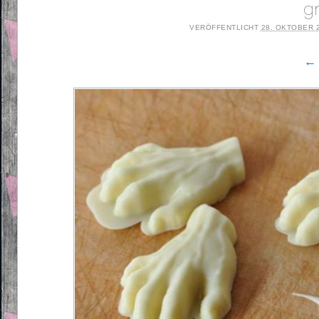
g
VERÖFFENTLICHT
28. OKTOBER 
← 