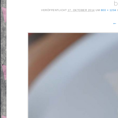
b
VERÖFFENTLICHT
17. OKTOBER 2014
UM
800 × 1204
← 