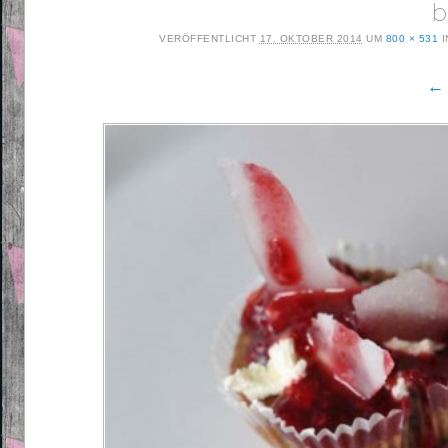
b
VERÖFFENTLICHT
17. OKTOBER 2014
UM
800 × 531
I
← 