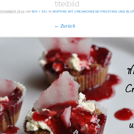
titelbild
NOVEMBER 2014
UM
800 × 531
IN
MUFFINS MIT CREAMCHEESE-FROSTING UND BLU
← Zurück