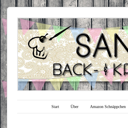
Sandra's
Backfabrik
Hauptmenü
Zum Inhalt springen
Start
Über
Amazon Schnäppchen