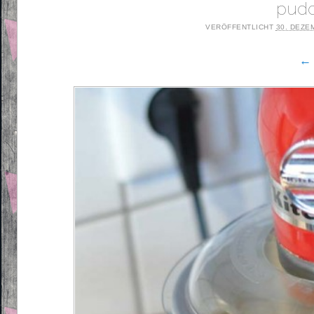
pudd
VERÖFFENTLICHT
30. DEZE
← 