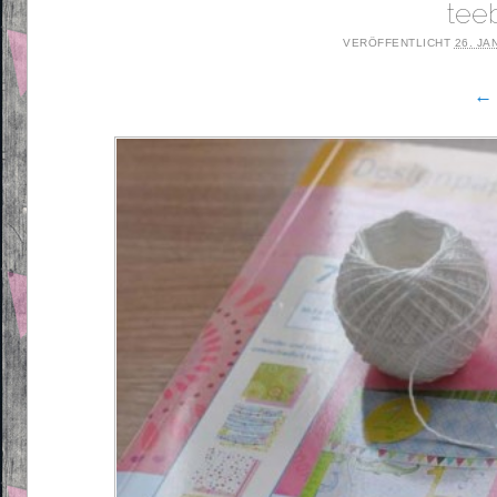
tee
VERÖFFENTLICHT
26. JA
← 