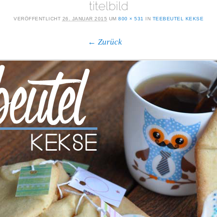
titelbild
VERÖFFENTLICHT
26. JANUAR 2015
UM
800 × 531
IN
TEEBEUTEL KEKSE
← Zurück