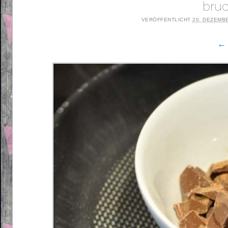
bru
VERÖFFENTLICHT
20. DEZEMB
← 