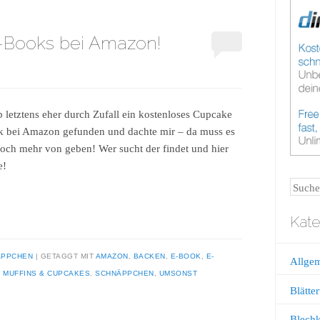
-Books bei Amazon!
b letztens eher durch Zufall ein kostenloses Cupcake
 bei Amazon gefunden und dachte mir – da muss es
och mehr von geben! Wer sucht der findet und hier
e!
Suche
Kate
ÄPPCHEN
GETAGGT MIT
AMAZON
,
BACKEN
,
E-BOOK
,
E-
Allge
,
MUFFINS & CUPCAKES
,
SCHNÄPPCHEN
,
UMSONST
Blätter
Blech