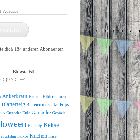
e
bonnieren
ße dich 184 anderen Abonnenten
Blogstatistik
agwörter
Ankerkraut
n
Backen
Bilderrahmen
Blätterteig
t
Cake Pops
Buttercreme
es
Ganache
Cupcake
Eule
Gebäck
lloween
Kekse
Hefeteig
Kuchen
eburtstag
Kokos
Käse