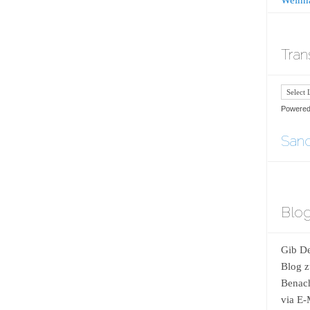
Tran
Powere
Sand
Blog
Gib De
Blog z
Benach
via E-