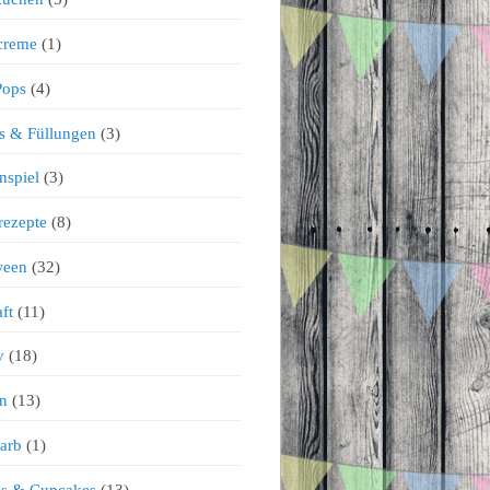
creme
(1)
Pops
(4)
s & Füllungen
(3)
nspiel
(3)
rezepte
(8)
ween
(32)
ft
(11)
v
(18)
n
(13)
arb
(1)
ns & Cupcakes
(13)