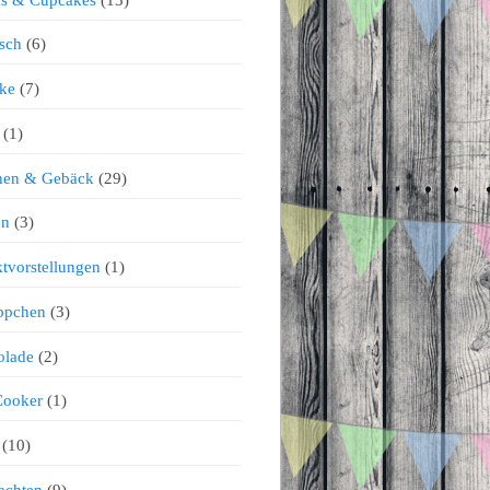
sch
(6)
ke
(7)
(1)
chen & Gebäck
(29)
en
(3)
tvorstellungen
(1)
ppchen
(3)
olade
(2)
Cooker
(1)
(10)
achten
(9)