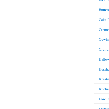
Butter
Cake 
Creme
Gewin
Grund
Hallo
Herzha
Kreati
Kuche
Low C
Muffi