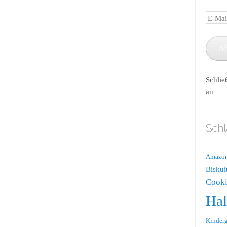
E-
Mail-
Adress
A
Schlie
an
Schl
Amazo
Biskui
Cooki
Ha
Kinderg