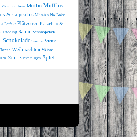
Muffins
Muffin
Marshmallows
ins & Cupcakes
Mumien
No-Bake
Plätzchen
la
Plätzchen &
Perfekt
Sahne
k
Pudding
Schnäppchen
Schokolade
o
Streusel
Smarties
Weihnachten
Torten
Weisse
Zimt
Äpfel
lade
Zuckeraugen
.