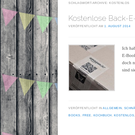
SCHLAGWORT-ARCHIVE:
KOSTENLOS
Kostenlose Back-E
VERÖFFENTLICHT AM
1. AUGUST 2014
Ich ha
E-Book
doch n
sind si
VERÖFFENTLICHT IN
ALLGEMEIN
,
SCHN
BOOKS
,
FREE
,
KOCHBUCH
,
KOSTENLOS