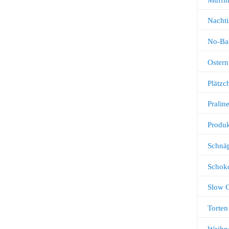
Nachti
No-Ba
Ostern
Plätz
Pralin
Produk
Schnä
Schok
Slow 
Torten
Weihn