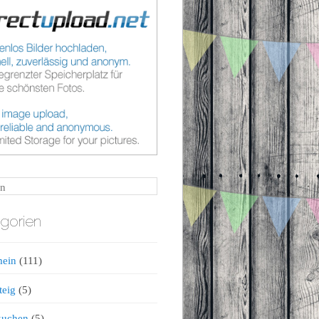
n
gorien
mein
(111)
teig
(5)
kuchen
(5)