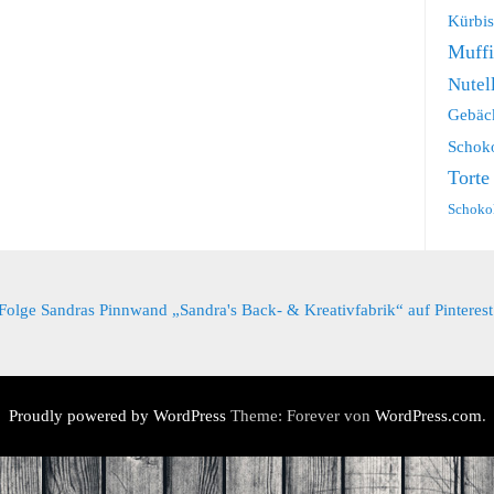
Kürbis
Muff
Nutel
Gebäc
Schok
Torte
Schoko
Folge Sandras Pinnwand „Sandra's Back- & Kreativfabrik“ auf Pinterest
Proudly powered by WordPress
Theme: Forever von
WordPress.com
.