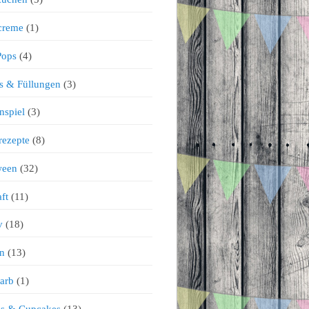
creme
(1)
Pops
(4)
s & Füllungen
(3)
nspiel
(3)
rezepte
(8)
ween
(32)
ft
(11)
v
(18)
n
(13)
arb
(1)
ns & Cupcakes
(13)