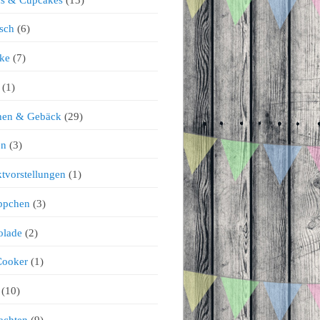
sch
(6)
ke
(7)
(1)
chen & Gebäck
(29)
en
(3)
tvorstellungen
(1)
ppchen
(3)
olade
(2)
Cooker
(1)
(10)
achten
(9)