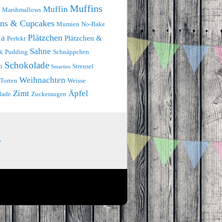
Muffins
Muffin
Marshmallows
ins & Cupcakes
Mumien
No-Bake
Plätzchen
la
Plätzchen &
Perfekt
Sahne
k
Pudding
Schnäppchen
Schokolade
o
Streusel
Smarties
Weihnachten
Torten
Weisse
Zimt
Äpfel
lade
Zuckeraugen
.