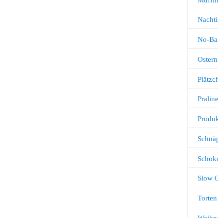
Nachti
No-Ba
Ostern
Plätz
Pralin
Produk
Schnä
Schok
Slow 
Torten
Weihn