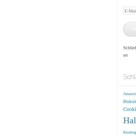
E-
Mail-
Adress
A
Schlie
an
Schl
Amazo
Biskui
Cooki
Ha
Kinderg