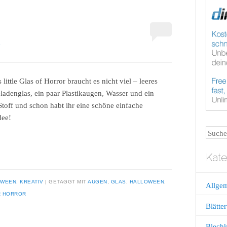
4
 little Glas of Horror braucht es nicht viel – leeres
adenglas, ein paar Plastikaugen, Wasser und ein
Stoff und schon habt ihr eine schöne einfache
dee!
Suche
Kate
OWEEN
,
KREATIV
GETAGGT MIT
AUGEN
,
GLAS
,
HALLOWEEN
,
Allge
 HORROR
Blätter
Blech