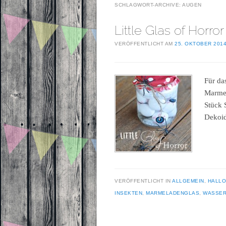
SCHLAGWORT-ARCHIVE:
AUGEN
Little Glas of Horror
VERÖFFENTLICHT AM
25. OKTOBER 201
Für das
Marmel
Stück 
Dekoi
VERÖFFENTLICHT IN
ALLGEMEIN
,
HALL
INSEKTEN
,
MARMELADENGLAS
,
WASSER