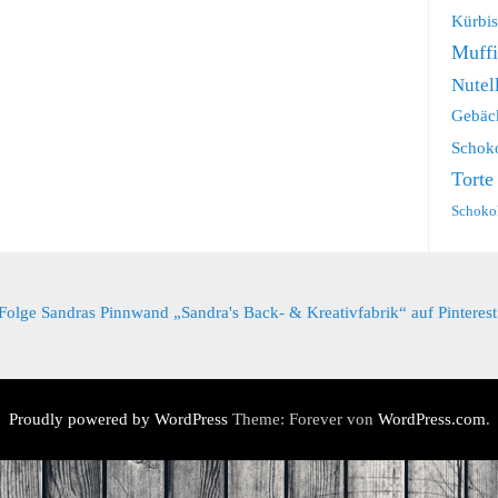
Kürbis
Muff
Nutel
Gebäc
Schok
Torte
Schoko
Folge Sandras Pinnwand „Sandra's Back- & Kreativfabrik“ auf Pinterest
Proudly powered by WordPress
Theme: Forever von
WordPress.com
.