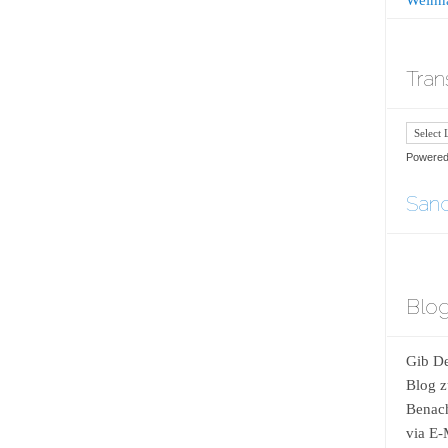
Tran
Powere
Sand
Blog
Gib De
Blog z
Benach
via E-