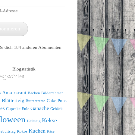
e
bonnieren
ße dich 184 anderen Abonnenten
Blogstatistik
agwörter
Ankerkraut
n
Backen
Bilderrahmen
Blätterteig
t
Cake Pops
Buttercreme
es
Ganache
Cupcake
Eule
Gebäck
lloween
Kekse
Hefeteig
Kuchen
eburtstag
Kokos
Käse