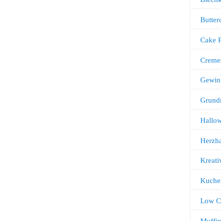
Butter
Cake 
Creme
Gewin
Grund
Hallo
Herzha
Kreati
Kuche
Low C
Muffi