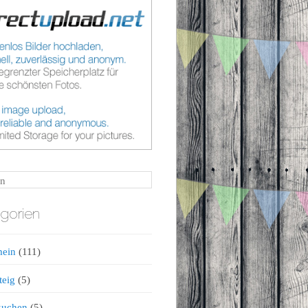
n
gorien
mein
(111)
teig
(5)
kuchen
(5)