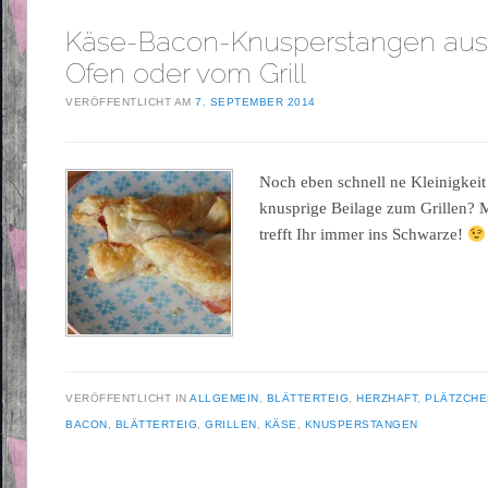
Käse-Bacon-Knusperstangen au
Ofen oder vom Grill
VERÖFFENTLICHT AM
7. SEPTEMBER 2014
Noch eben schnell ne Kleinigkei
knusprige Beilage zum Grillen? 
trefft Ihr immer ins Schwarze!
VERÖFFENTLICHT IN
ALLGEMEIN
,
BLÄTTERTEIG
,
HERZHAFT
,
PLÄTZCHE
BACON
,
BLÄTTERTEIG
,
GRILLEN
,
KÄSE
,
KNUSPERSTANGEN