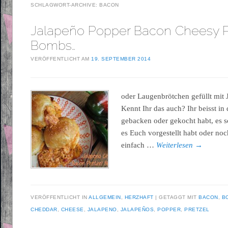
SCHLAGWORT-ARCHIVE:
BACON
Jalapeño Popper Bacon Cheesy P
Bombs…
VERÖFFENTLICHT AM
19. SEPTEMBER 2014
oder Laugenbrötchen gefüllt mit
Kennt Ihr das auch? Ihr beisst in
gebacken oder gekocht habt, es 
es Euch vorgestellt habt oder noc
einfach …
Weiterlesen
→
VERÖFFENTLICHT IN
ALLGEMEIN
,
HERZHAFT
GETAGGT MIT
BACON
,
B
CHEDDAR
,
CHEESE
,
JALAPENO
,
JALAPEÑOS
,
POPPER
,
PRETZEL