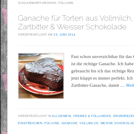
SCHLAGWORT-ARCHIVE:
FÜLLUNG
Ganache für Torten aus Vollmilch,
Zartbitter & Weisser Schokolade
VERÖFFENTLICHT AM
23. JUNI 2014
Fast schon unverzichtbar für das 
ist die richtige Ganache. Ich hab
gebraucht bis ich das richtige R
jetzt klappt es immer perfekt. Ich
Zartbitter-Ganache, damit …
Wei
VERÖFFENTLICHT IN
ALLGEMEIN
,
CREMES & FÜLLUNGEN
,
GRUNDREZE
EINSTREICHEN
,
FÜLLUNG
,
GANACHE
,
VOLLMILCH
,
WEISSE SCHOKOLA