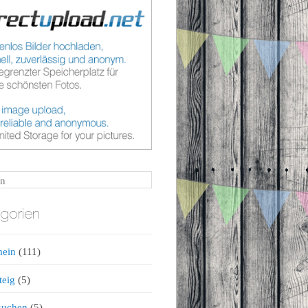
n
gorien
mein
(111)
teig
(5)
kuchen
(5)