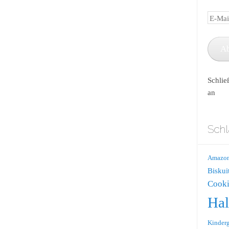
E-
Mail-
Adress
A
Schlie
an
Schl
Amazo
Biskui
Cooki
Ha
Kinderg