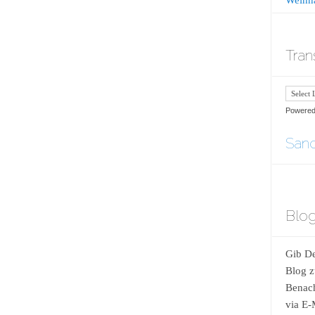
Tran
Powere
Sand
Blog
Gib De
Blog z
Benach
via E-