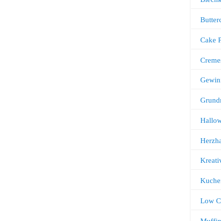
Butter
Cake 
Creme
Gewin
Grund
Hallo
Herzha
Kreati
Kuche
Low C
Muffi