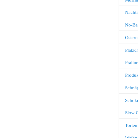
Nachti
No-Ba
Ostern
Plätz
Pralin
Produk
Schnä
Schok
Slow 
Torten
Weihn