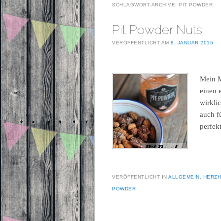
SCHLAGWORT-ARCHIVE:
PIT POWDER
Pit Powder Nuts
VERÖFFENTLICHT AM
8. JANUAR 2015
Mein M
einen 
wirkli
auch f
perfek
VERÖFFENTLICHT IN
ALLGEMEIN
,
HERZH
POWDER