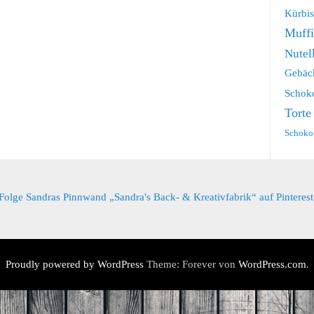
Kürbis
Muff
Nutel
Gebäc
Schok
Torte
Schoko
Folge Sandras Pinnwand „Sandra's Back- & Kreativfabrik“ auf Pinterest
Proudly powered by WordPress
Theme: Forever von
WordPress.com
.