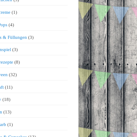
creme
(1)
Pops
(4)
s & Füllungen
(3)
nspiel
(3)
rezepte
(8)
ween
(32)
ft
(11)
v
(18)
n
(13)
arb
(1)
ns & Cupcakes
(13)