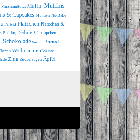
Muffins
Muffin
Marshmallows
ins & Cupcakes
Mumien
No-Bake
Plätzchen
la
Plätzchen &
Perfekt
Sahne
k
Pudding
Schnäppchen
Schokolade
o
Streusel
Smarties
Weihnachten
Torten
Weisse
Zimt
Äpfel
lade
Zuckeraugen
.