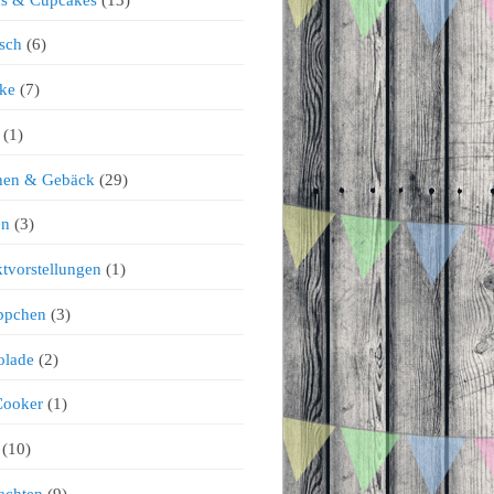
sch
(6)
ke
(7)
(1)
chen & Gebäck
(29)
en
(3)
tvorstellungen
(1)
ppchen
(3)
olade
(2)
Cooker
(1)
(10)
achten
(9)