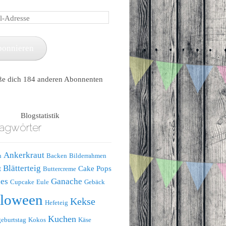
e
bonnieren
ße dich 184 anderen Abonnenten
Blogstatistik
agwörter
Ankerkraut
n
Backen
Bilderrahmen
Blätterteig
t
Cake Pops
Buttercreme
es
Ganache
Cupcake
Eule
Gebäck
lloween
Kekse
Hefeteig
Kuchen
eburtstag
Kokos
Käse