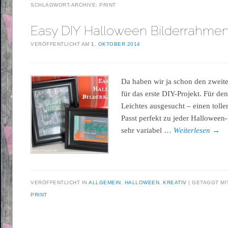
SCHLAGWORT-ARCHIVE:
PRINT
Easy DIY Halloween Bilderrahme
VERÖFFENTLICHT AM
1. OKTOBER 2014
Da haben wir ja schon den zweite
für das erste DIY-Projekt. Für d
Leichtes ausgesucht – einen toll
Passt perfekt zu jeder Halloween
sehr variabel …
Weiterlesen
→
VERÖFFENTLICHT IN
ALLGEMEIN
,
HALLOWEEN
,
KREATIV
GETAGGT M
PRINT