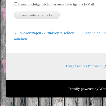
Benachrichtige mich über neue Beiträge via E-Mail.
Beitragsnavigation
←
Zuckeraugen / Candyeyes selber
Schaurige Sp
machen
Folge Sandras Pinnwand „Sa
Proudly powered by Wor