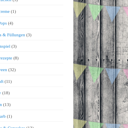
creme
(1)
Pops
(4)
s & Füllungen
(3)
nspiel
(3)
rezepte
(8)
ween
(32)
ft
(11)
v
(18)
n
(13)
arb
(1)
ns & Cupcakes
(13)