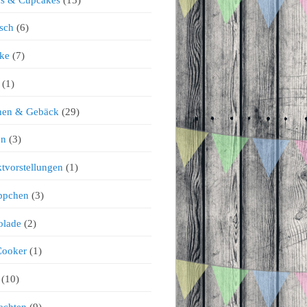
sch
(6)
ke
(7)
(1)
chen & Gebäck
(29)
en
(3)
tvorstellungen
(1)
ppchen
(3)
olade
(2)
Cooker
(1)
(10)
achten
(9)