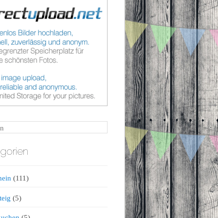
n
gorien
mein
(111)
teig
(5)
kuchen
(5)