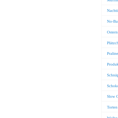
Nachti
No-Ba
Ostern
Plätz
Pralin
Produk
Schnä
Schok
Slow 
Torten
Weihn