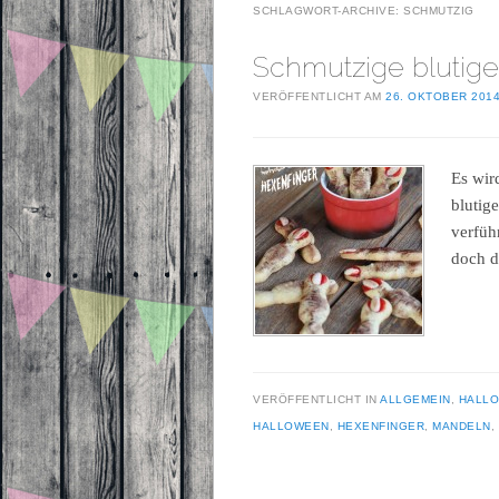
SCHLAGWORT-ARCHIVE:
SCHMUTZIG
Schmutzige blutige
VERÖFFENTLICHT AM
26. OKTOBER 201
Es wir
blutig
verfüh
doch d
VERÖFFENTLICHT IN
ALLGEMEIN
,
HALL
HALLOWEEN
,
HEXENFINGER
,
MANDELN
,