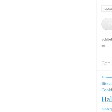
E-
Mail-
Adress
A
Schlie
an
Schl
Amazo
Biskui
Cooki
Ha
Kinderg