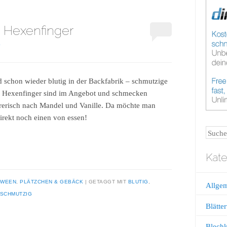
 Hexenfinger
4
d schon wieder blutig in der Backfabrik – schmutzige
e Hexenfinger sind im Angebot und schmecken
rerisch nach Mandel und Vanille. Da möchte man
irekt noch einen von essen!
Suche
Kate
OWEEN
,
PLÄTZCHEN & GEBÄCK
GETAGGT MIT
BLUTIG
,
Allge
SCHMUTZIG
Blätter
Blech