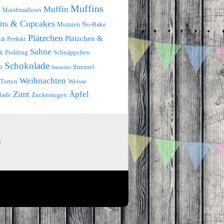
Muffins
Muffin
Marshmallows
ins & Cupcakes
Mumien
No-Bake
Plätzchen
la
Plätzchen &
Perfekt
Sahne
k
Pudding
Schnäppchen
Schokolade
o
Streusel
Smarties
Weihnachten
Torten
Weisse
Zimt
Äpfel
lade
Zuckeraugen
.