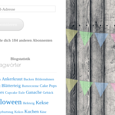
e
bonnieren
ße dich 184 anderen Abonnenten
Blogstatistik
agwörter
Ankerkraut
n
Backen
Bilderrahmen
Blätterteig
t
Cake Pops
Buttercreme
es
Ganache
Cupcake
Eule
Gebäck
lloween
Kekse
Hefeteig
Kuchen
eburtstag
Kokos
Käse