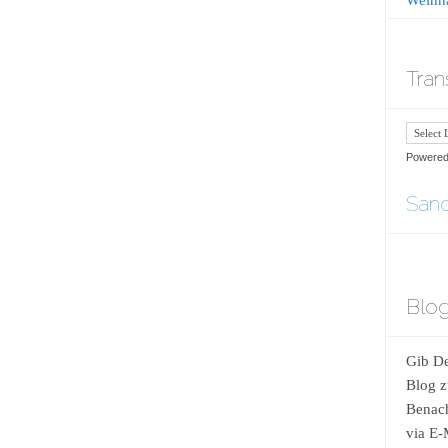
Tran
Powere
Sand
Blog
Gib De
Blog z
Benach
via E-