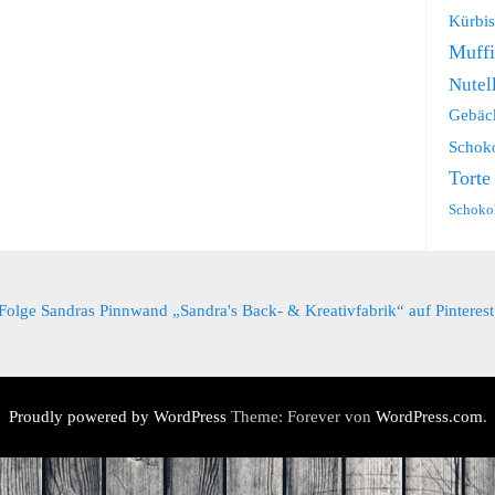
Kürbis
Muff
Nutel
Gebäc
Schok
Torte
Schoko
Folge Sandras Pinnwand „Sandra's Back- & Kreativfabrik“ auf Pinterest
Proudly powered by WordPress
Theme: Forever von
WordPress.com
.