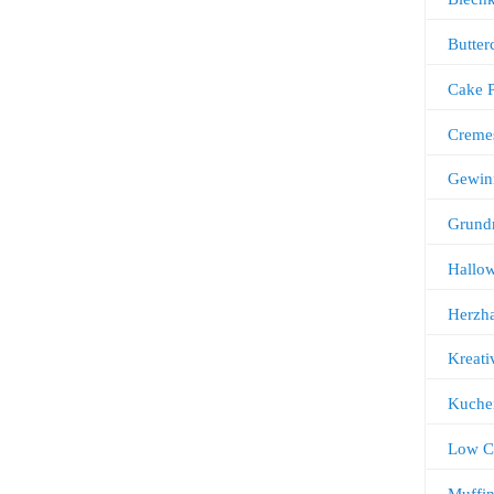
Butter
Cake 
Creme
Gewin
Grund
Hallo
Herzha
Kreati
Kuche
Low C
Muffi