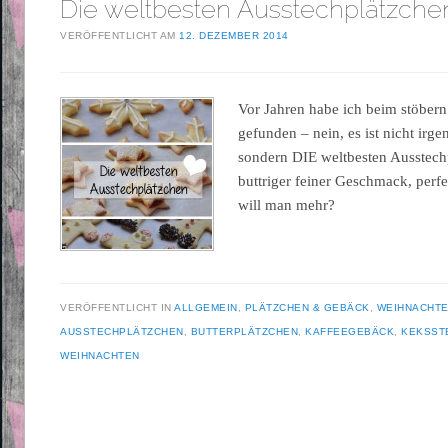
Die weltbesten Ausstechplätzche
VERÖFFENTLICHT AM
12. DEZEMBER 2014
Vor Jahren habe ich beim stöbern
gefunden – nein, es ist nicht irg
sondern DIE weltbesten Ausstech
buttriger feiner Geschmack, perf
will man mehr?
VERÖFFENTLICHT IN
ALLGEMEIN
,
PLÄTZCHEN & GEBÄCK
,
WEIHNACHT
AUSSTECHPLÄTZCHEN
,
BUTTERPLÄTZCHEN
,
KAFFEEGEBÄCK
,
KEKSST
WEIHNACHTEN
Beitragsnavigation